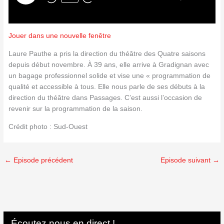
Jouer dans une nouvelle fenêtre
Laure Pauthe a pris la direction du théâtre des Quatre saisons
depuis début novembre. À 39 ans, elle arrive à Gradignan avec
un bagage professionnel solide et vise une « programmation de
qualité et accessible à tous. Elle nous parle de ses débuts à la
direction du théâtre dans Passages. C’est aussi l’occasion de
revenir sur la programmation de la saison.
Crédit photo : Sud-Ouest
←
Episode précédent
Episode suivant
→
Écoutez nous en direct !