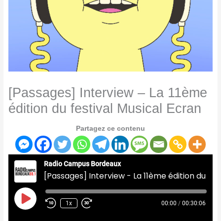
[Passages] Interview – La 11ème
édition du festival Musical Ecran
Partagez ce contenu
Radio Campus Bordeaux
[Passages] Interview - La 11ème édition du festival Musical Ecran
Play
Episode
1x
00:00
/
00:30:06