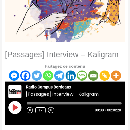
[Passages] Interview – Kaligram
Partagez ce contenu
Radio Campus Bordeaux
[Passages] Interview - Kaligram
Play
Episode
1x
00:00
/
00:30:28