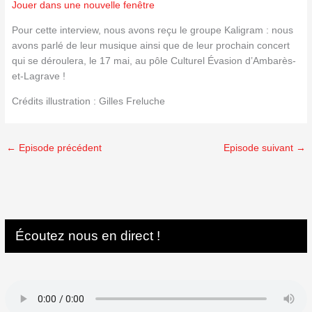
Jouer dans une nouvelle fenêtre
Pour cette interview, nous avons reçu le groupe Kaligram : nous
avons parlé de leur musique ainsi que de leur prochain concert
qui se déroulera, le 17 mai, au pôle Culturel Évasion d’Ambarès-
et-Lagrave !
Crédits illustration : Gilles Freluche
←
Episode précédent
Episode suivant
→
Écoutez nous en direct !