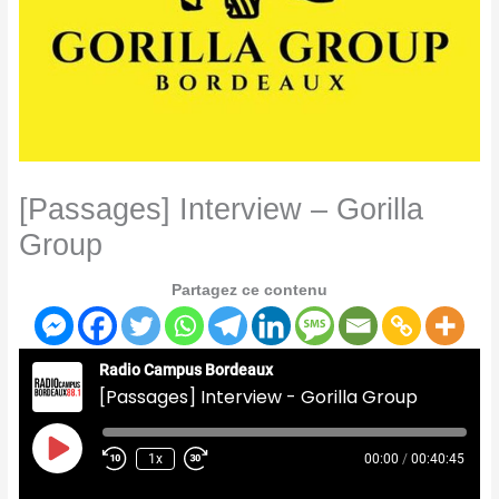
[Passages] Interview – Gorilla
Group
Partagez ce contenu
Radio Campus Bordeaux
[Passages] Interview - Gorilla Group
Play
Episode
1x
00:00
/
00:40:45