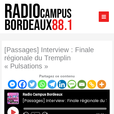
Aller
au
contenu
[Passages] Interview : Finale
régionale du Tremplin
« Pulsations »
Partagez ce contenu
Radio Campus Bordeaux
[Passages] Interview : Finale régionale du Tremplin "Pulsations"
Play
Episode