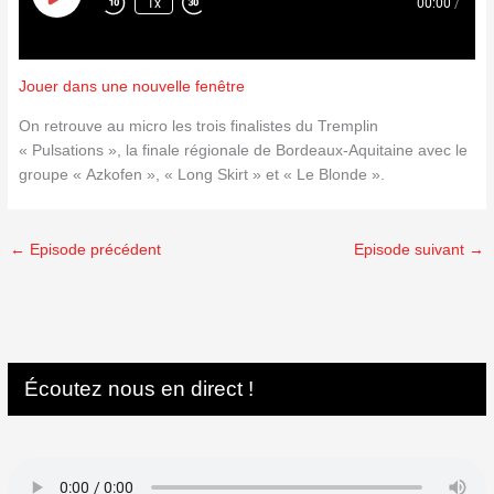
1x
00:00
/
Jouer dans une nouvelle fenêtre
On retrouve au micro les trois finalistes du Tremplin
« Pulsations », la finale régionale de Bordeaux-Aquitaine avec le
groupe « Azkofen », « Long Skirt » et « Le Blonde ».
←
Episode précédent
Episode suivant
→
Écoutez nous en direct !