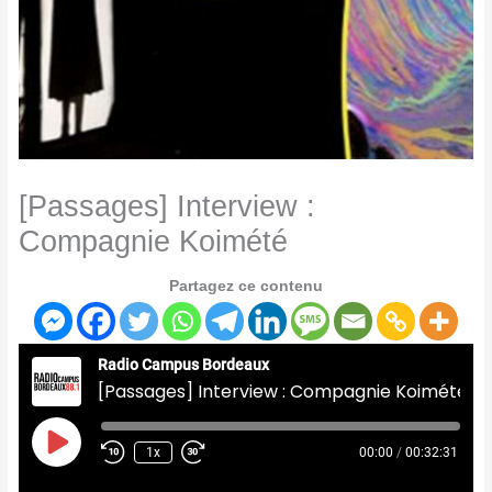
[Passages] Interview :
Compagnie Koimété
Partagez ce contenu
Radio Campus Bordeaux
[Passages] Interview : Compagnie Koimété
Play
Episode
1x
00:00
/
00:32:31