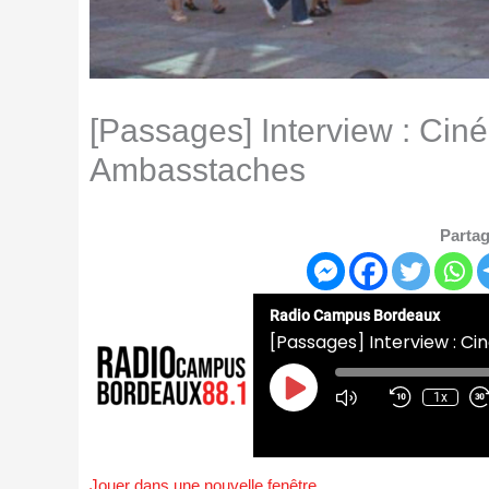
[Passages] Interview : Cin
Ambasstaches
Partag
Radio Campus Bordeaux
[Passages] Interview : C
Play
Episode
1x
Jouer dans une nouvelle fenêtre