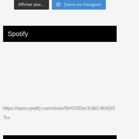
Afficher plus...
Suivre sur Instagram
Spotify
https://open.spotify.com/show/5tHOSfSmTc8kC4kMj93
Tsx