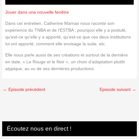
Jouer dans une nouvelle fenêtre
Dans cet entretien, Catherine Marnas nous raconte son
expérience du TNBA et de l’ESTBA ; pourquoi elle y a postulé,
qu’est-ce qu’elle y a apporté, qu’est-ce que ces deux institutions
lui ont apporté, comment elle envisage la suite, etc.
Elle nous parle aussi de ses créations et surtout de la dernière
en date, « Le Rouge et le Noir », un choix d’adaptation plutôt
atypique, au vu de ses dernières productions.
←
Episode précédent
Episode suivant
→
Écoutez nous en direct !