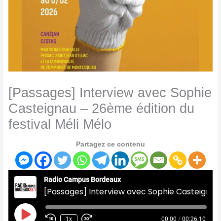
[Passages] Interview avec Sophie
Casteignau – 26ème édition du
festival Méli Mélo
Partagez ce contenu
Radio Campus Bordeaux
[Passages] Interview avec Sophie Casteignau - 26ème édition du festival Méli Mélo
Play
Episode
1x
00:00
/
00:26:10