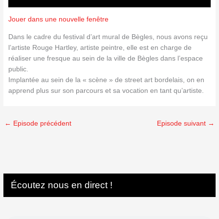
Jouer dans une nouvelle fenêtre
Dans le cadre du festival d’art mural de Bègles, nous avons reçu
l’artiste Rouge Hartley, artiste peintre, elle est en charge de
réaliser une fresque au sein de la ville de Bègles dans l’espace
public.
Implantée au sein de la « scène » de street art bordelais, on en
apprend plus sur son parcours et sa vocation en tant qu’artiste.
←
Episode précédent
Episode suivant
→
Écoutez nous en direct !