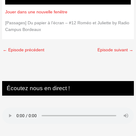
Jouer dans une nouvelle fenêtre
[Passages] Du papier à l’écran – #12 Roméo et Juliette by Radio
Campus Bordeaux
←
Episode précédent
Episode suivant
→
Écoutez nous en direct !