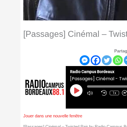
[Passages] Cinémal – Twis
Partag
Radio Campus Bordeaux
[Passages] Cinémal - Twi
Play
Episode
1x
Jouer dans une nouvelle fenêtre
[Passages] Cinémal – Twisted Pair by Radio Campus 