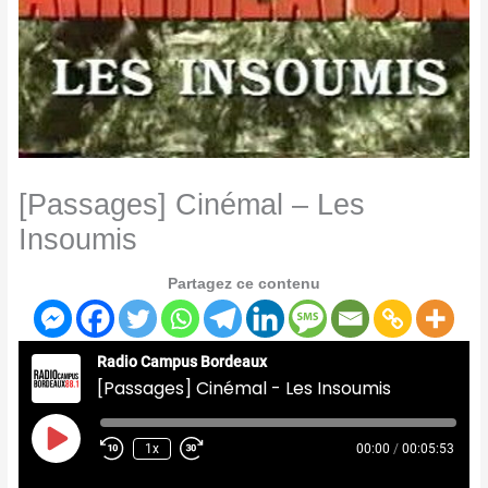
[Passages] Cinémal – Les
Insoumis
Partagez ce contenu
Radio Campus Bordeaux
[Passages] Cinémal - Les Insoumis
Play
Episode
1x
00:00
/
00:05:53