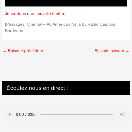
Jouer dans une nouvelle fenêtre
[Passages] Cinémal – #6 American Ninja by Radio Campus
Bordeaux
←
Episode précédent
Episode suivant
→
Écoutez nous en direct !