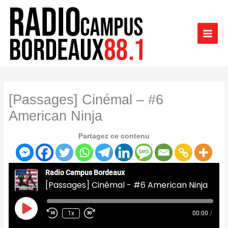
Aller
au
contenu
[Passages] Cinémal – #6
American Ninja
Partagez ce contenu
Radio Campus Bordeaux
[Passages] Cinémal - #6 American Ninja
Play
Episode
1x
00:00
/