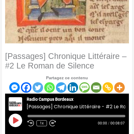
[Passages] Chronique Littéraire –
#2 Le Roman de Silence
Partagez ce contenu
Radio Campus Bordeaux
[Passages] Chronique Littéraire - #2 Le Roman de Silence
Play
Episode
1x
00:00
/
00:08:07