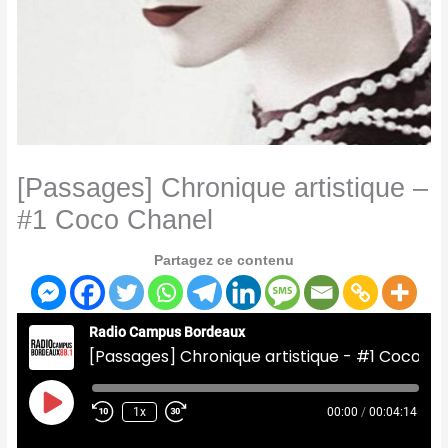
[Passages] Chronique artistique –
#1 Coco Chanel
Partagez ce contenu
Radio Campus Bordeaux
[Passages] Chronique artistique - #1 Coco Chanel
Play
Episode
1x
00:00
/
00:04:14