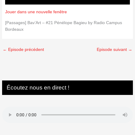
Jouer dans une nouvelle fenêtre
[Passages] Bav’Art – #21 Pénélope Bagieu by Radio Campus
Bordeaux
←
Episode précédent
Episode suivant
→
Écoutez nous en direct !