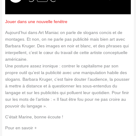
Jouer dans une nouvelle fenêtre
Aujourd’hui dans Art Maniac on parle de slogans concis et de
montages. Et non, on ne parle pas publicité mais bien art avec
Barbara Kruger. Des images en noir et blanc, et des phrases qui
interpellent, c’est le cœur du travail de cette artiste conceptuelle
américaine.
Une posture assez ironique : contrer le capitalisme par son
propre outil qu’est la publicité avec une manipulation habile des
slogans. Barbara Kruger, c’est faire douter l’audience, la pousser
à mettre à distance et à questionner les sous-entendus du
langage et sur les publicités qui polluent leur quotidien. Pour finir
sur les mots de l’artiste : « Il faut être fou pour ne pas croire au
pouvoir du langage ».
C’était Marine, bonne écoute !
Pour en savoir +