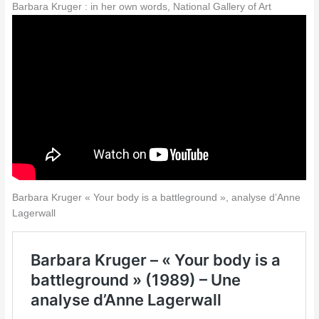
Barbara Kruger : in her own words, National Gallery of Art
Barbara Kruger « Your body is a battleground », analyse d’Anne
Lagerwall