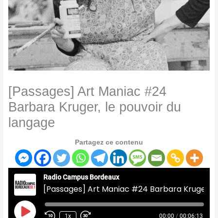
[Passages] Art Maniac #24
Barbara Kruger, le pouvoir du
langage
Partagez ce contenu
Radio Campus Bordeaux
[Passages] Art Maniac #24 Barbara Kruger, le pouvoir du langage
Play
Episode
1x
00:00
/
00:06:13