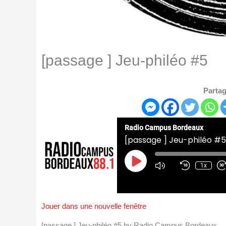
[passage ] Jeu-philéo #5
Partag
Radio Campus Bordeaux
[passage ] Jeu-philéo #5
Play
Episode
1x
Jouer dans une nouvelle fenêtre
[passage ] Jeu-philéo #5 by Radio Campus Bordeaux