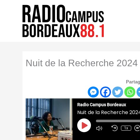
Aller
au
contenu
Nuit de la Recherche 20
Partag
Radio Campus Bordeaux
Nuit de la Recherche 20
Play
Episode
1x