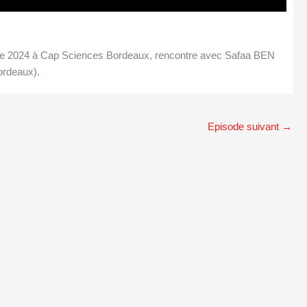
re 2024 à Cap Sciences Bordeaux, rencontre avec Safaa BEN
ordeaux).
Episode suivant
→