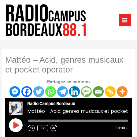
Aller
au
contenu
Mattéo – Acid, genres musicaux
et pocket operator
Partagez ce contenu
Radio Campus Bordeaux
Mattéo - Acid, genres musicaux et pocket operator
Play
Episode
1x
00:00
/