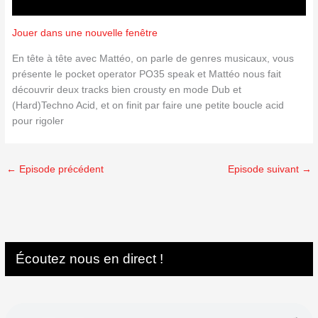
Jouer dans une nouvelle fenêtre
En tête à tête avec Mattéo, on parle de genres musicaux, vous
présente le pocket operator PO35 speak et Mattéo nous fait
découvrir deux tracks bien crousty en mode Dub et
(Hard)Techno Acid, et on finit par faire une petite boucle acid
pour rigoler
←
Episode précédent
Episode suivant
→
Écoutez nous en direct !