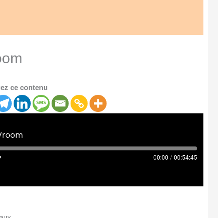
room
ez ce contenu
 Vroom
00:00
/
00:54:45
eaux