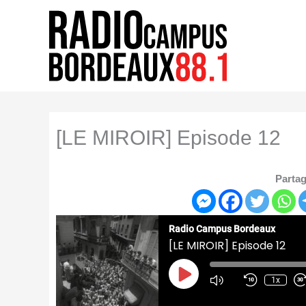
Aller
au
contenu
[LE MIROIR] Episode 12
Partag
Radio Campus Bordeaux
[LE MIROIR] Episode 12
Play
Episode
1x