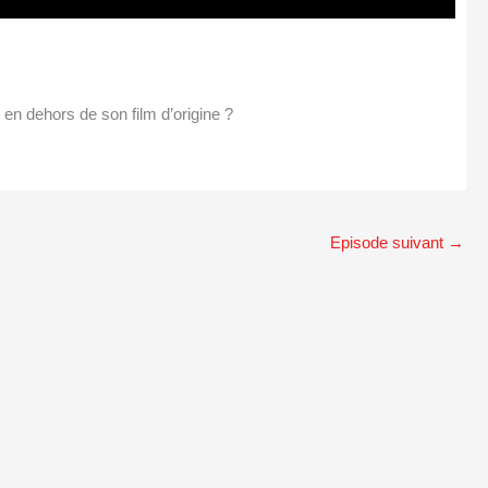
en dehors de son film d’origine ?
Episode suivant
→