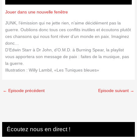
Jouer dans une nouvelle fenêtre
JUNK, l’émission qui ne jette rien, n’aime décidément pas la
guerre. Oublions donc tous ces conflits inutiles et écoutons plutôt
ces chansons qui nous font rêver d’un monde en paix. Imaginez
donc…
D’Edwin Starr à Dr John, d’O.M.D. à Burning Spear, la playlist
vous apportera son message de paix : faites de la musique, pas
la guerre.
Illustration : Willy Lambil, «Les Tuniques bleues»
←
Episode précédent
Episode suivant
→
Écoutez nous en direct !