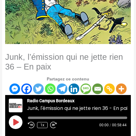
Junk, l’émission qui ne jette rien
36 – En paix
Partagez ce contenu
Radio Campus Bordeaux
Junk, l'émission qui ne jette rien 36 - En paix
Play
Episode
1x
00:00
/
00:58:44