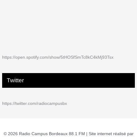
https://open.spotify.com/show/5tHOSfSmTc8kC4kMj93Tsx
Twitter
https://twitter.com/radiocampusbx
© 2026 Radio Campus Bordeaux 88.1 FM | Site internet réalisé par