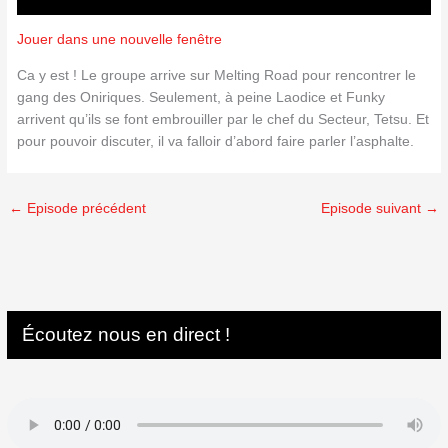
Jouer dans une nouvelle fenêtre
Ca y est ! Le groupe arrive sur Melting Road pour rencontrer le
gang des Oniriques. Seulement, à peine Laodice et Funky
arrivent qu’ils se font embrouiller par le chef du Secteur, Tetsu. Et
pour pouvoir discuter, il va falloir d’abord faire parler l’asphalte.
←
Episode précédent
Episode suivant
→
Écoutez nous en direct !