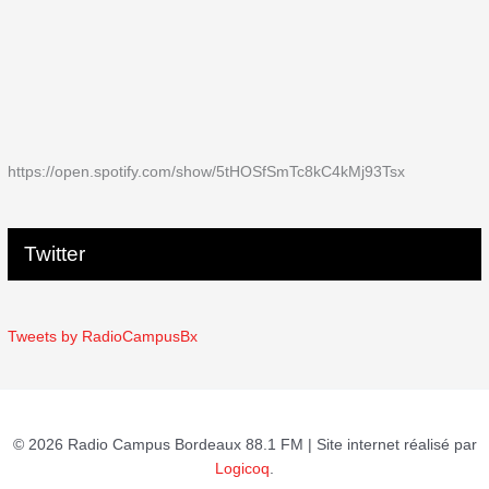
https://open.spotify.com/show/5tHOSfSmTc8kC4kMj93Tsx
Twitter
Tweets by RadioCampusBx
© 2026 Radio Campus Bordeaux 88.1 FM | Site internet réalisé par
Logicoq
.