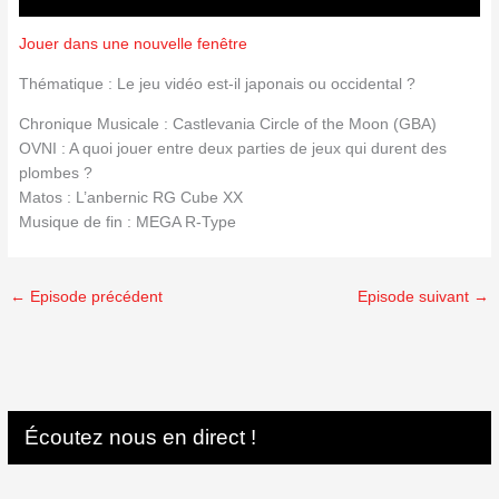
Jouer dans une nouvelle fenêtre
Thématique : Le jeu vidéo est-il japonais ou occidental ?
Chronique Musicale : Castlevania Circle of the Moon (GBA)
OVNI : A quoi jouer entre deux parties de jeux qui durent des
plombes ?
Matos : L’anbernic RG Cube XX
Musique de fin : MEGA R-Type
←
Episode précédent
Episode suivant
→
Écoutez nous en direct !