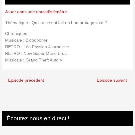
Jouer dans une nouvelle fenêtre
Thématique : Qu’est-ce qui fait un bon protagoniste ?
Chroniques :
Musicale : Bloodborne
RETRO : Léa Passion Journaliste
RETRO : New Super Mario Bros.
Musicale : Grand Theft Auto V
←
Episode précédent
Episode suivant
→
Écoutez nous en direct !