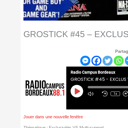
GROSTICK #45 – EXCLU
Partag
Radio Campus Bordeaux
GROSTICK #45 - EXCLUS
Play
Episode
1x
Jouer dans une nouvelle fenêtre
Thématique : Exclusivités VS Multi-support