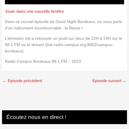
Jouer dans une nouvelle fenêtre
Dans ce nouvel épisode de Good Night Bordeaux, on vous parle
d’un instrument incontournable : la Basse !
L’émission est à retrouver un jeudi sur deux de 22H à 23H sur le
88.1 FM ou le stream (live.radio-campus.org:8002/campus-
bordeaux)
Radio Campus Bordeaux 88.1 FM – 2023
←
Episode précédent
Episode suivant
→
Écoutez nous en direct !