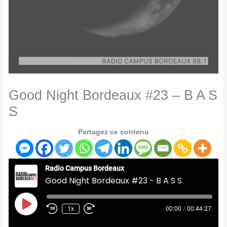
Good Night Bordeaux #23 – B A S
S
Partagez ce contenu
Radio Campus Bordeaux
Good Night Bordeaux #23 - B A S S
Play
Episode
1x
00:00
/
00:44:27