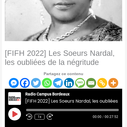
[FIFH 2022] Les Soeurs Nardal,
les oubliées de la négritude
Partagez ce contenu
Radio Campus Bordeaux
[FIFH 2022] Les Soeurs Nardal, les oubliées de la négritude
Play
Episode
1x
00:00
/
00:27:52