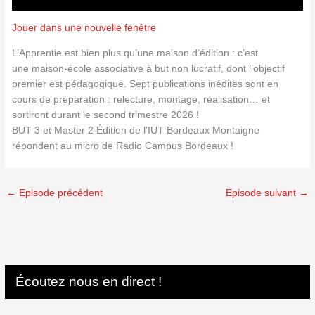
Jouer dans une nouvelle fenêtre
L’Apprentie est bien plus qu’une maison d’édition : c’est
une maison-école associative à but non lucratif, dont l’objectif
premier est pédagogique. Sept publications inédites sont en
cours de préparation : relecture, montage, réalisation… et
sortiront durant le second trimestre 2026 !
BUT 3 et Master 2 Édition de l’IUT Bordeaux Montaigne
répondent au micro de Radio Campus Bordeaux !
←
Episode précédent
Episode suivant
→
Écoutez nous en direct !