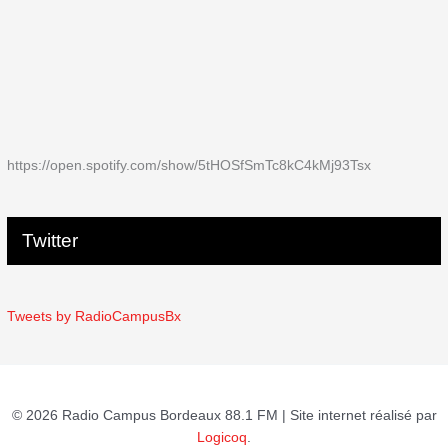
https://open.spotify.com/show/5tHOSfSmTc8kC4kMj93Tsx
Twitter
Tweets by RadioCampusBx
© 2026 Radio Campus Bordeaux 88.1 FM | Site internet réalisé par
Logicoq
.