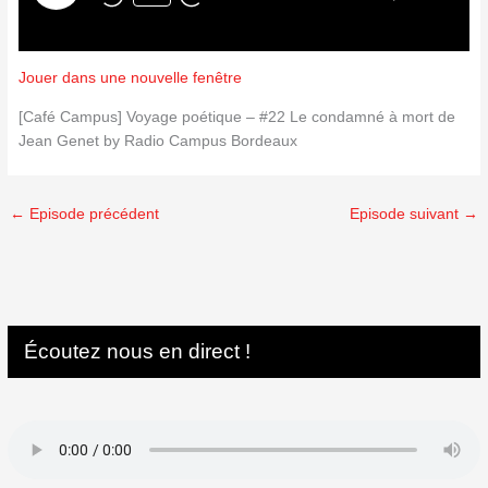
Jouer dans une nouvelle fenêtre
[Café Campus] Voyage poétique – #22 Le condamné à mort de
Jean Genet by Radio Campus Bordeaux
←
Episode précédent
Episode suivant
→
Écoutez nous en direct !