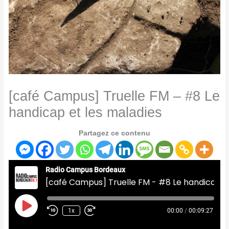
[café Campus] Truelle FM – #8 Le
handicap et les maladies
Partagez ce contenu
Radio Campus Bordeaux
[café Campus] Truelle FM - #8 Le handicap et les maladies
Play
Episode
1x
00:00
/
00:09:27