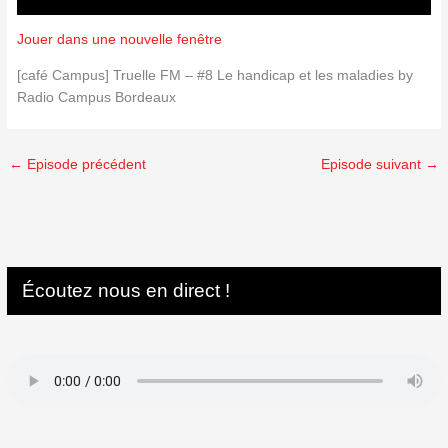
Jouer dans une nouvelle fenêtre
[café Campus] Truelle FM – #8 Le handicap et les maladies by
Radio Campus Bordeaux
←
Episode précédent
Episode suivant
→
Écoutez nous en direct !