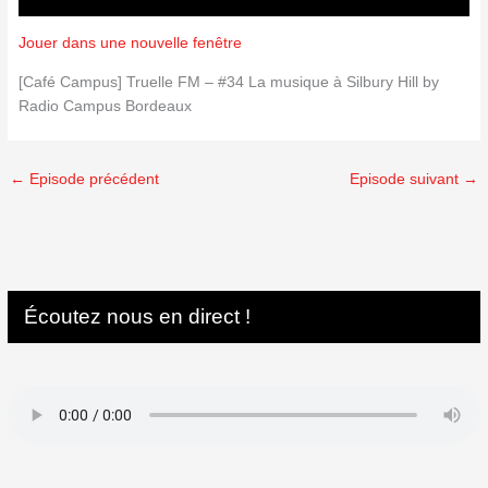
Jouer dans une nouvelle fenêtre
[Café Campus] Truelle FM – #34 La musique à Silbury Hill by
Radio Campus Bordeaux
←
Episode précédent
Episode suivant
→
Écoutez nous en direct !