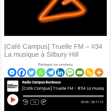
[Café Campus] Truelle FM – #34
La musique à Silbury Hill
Partagez ce contenu
Radio Campus Bordeaux
[Café Campus] Truelle FM - #34 La musique à Silbury Hill
Play
Episode
1x
00:00
/
00:11:15