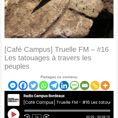
[Café Campus] Truelle FM – #16
Les tatouages à travers les
peuples
Partagez ce contenu
Radio Campus Bordeaux
[Café Campus] Truelle FM - #16 Les tatouages à travers les peuples
Play
Episode
1x
00:00
/
00:08:19