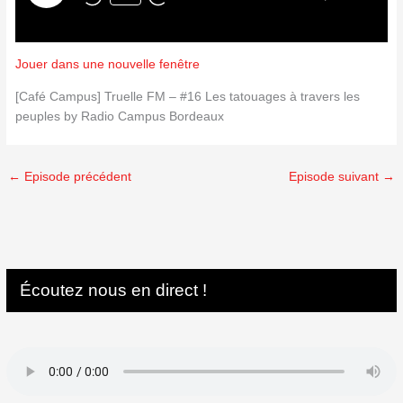
Jouer dans une nouvelle fenêtre
[Café Campus] Truelle FM – #16 Les tatouages à travers les
peuples by Radio Campus Bordeaux
←
Episode précédent
Episode suivant
→
Écoutez nous en direct !