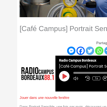
[Café Campus] Portrait Sen
Partag
Radio Campus Bordeaux
[Café Campus] Portrait S
Play
Episode
1x
Jouer dans une nouvelle fenêtre
Dans Portrait Sensible, une fois par mois, découvrez un 