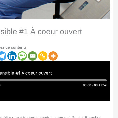
sible #1 À coeur ouvert
ez ce contenu
ensible #1 À coeur ouvert
00:00
/
00:11:59
métier rare à travers un portrait immersif. Patrick Burgubur