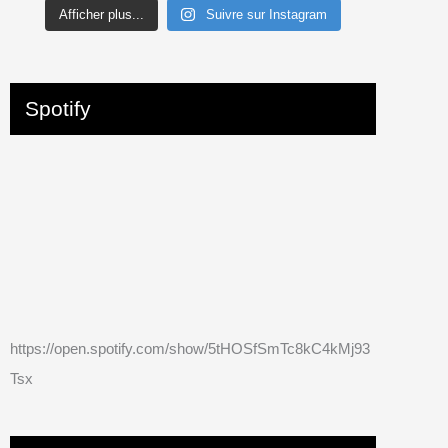
Afficher plus...
Suivre sur Instagram
Spotify
https://open.spotify.com/show/5tHOSfSmTc8kC4kMj93
Tsx