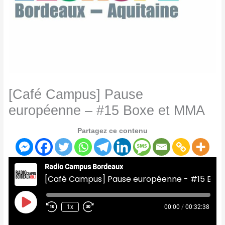
[Café Campus] Pause
européenne – #15 Boxe et MMA
Partagez ce contenu
Radio Campus Bordeaux
[Café Campus] Pause européenne - #15 Boxe et MMA
Play
Episode
1x
00:00
/
00:32:38