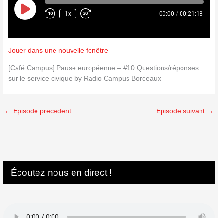
Play
Episode
1x
00:00
/
00:21:18
Jouer dans une nouvelle fenêtre
[Café Campus] Pause européenne – #10 Questions/réponses
sur le service civique by Radio Campus Bordeaux
←
Episode précédent
Episode suivant
→
Écoutez nous en direct !