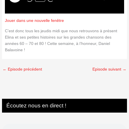
Jouer dans une nouvelle fenêtre
C’est donc tous les jeudis midi que nous retrouvons à présent
Elina et ses petites histoires sur les grandes chansons des
années 60 – 70 et 80 ! Cette semaine, à l’honneur, Daniel
Balavoine !
←
Episode précédent
Episode suivant
→
Écoutez nous en direct !