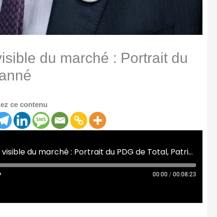
sible du marché : Portrait du
yanné
ez ce contenu
[Café Campus] Les mains visible du marché : Portrait du PDG de Total, Patrick Pouyanné
00:00
/
00:08:23