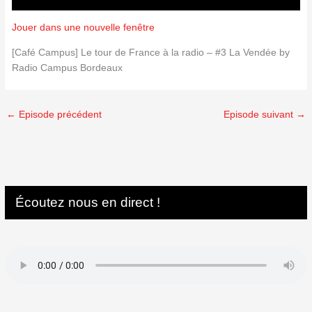
Jouer dans une nouvelle fenêtre
[Café Campus] Le tour de France à la radio – #3 La Vendée by
Radio Campus Bordeaux
←
Episode précédent
Episode suivant
→
Écoutez nous en direct !