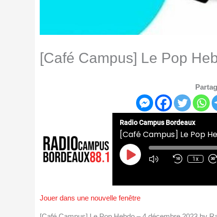
[Café Campus] Le Pop He
Partag
Radio Campus Bordeaux
[Café Campus] Le Pop H
Play
Episode
1x
Jouer dans une nouvelle fenêtre
[Café Campus] Le Pop Hebdo – 4 décembre 2023 by R