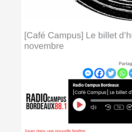
[Café Campus] Le billet d
novembre
Partag
Radio Campus Bordeaux
[Café Campus] Le billet
Play
Episode
1x
Jouer dans une nouvelle fenêtre