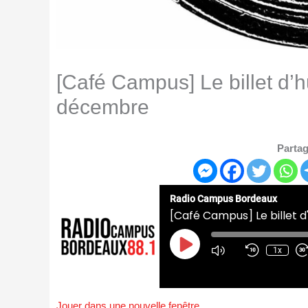
[Café Campus] Le billet d
décembre
Partag
Radio Campus Bordeaux
[Café Campus] Le billet
Play
Episode
1x
Jouer dans une nouvelle fenêtre