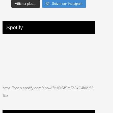
Afficher plus...
Suivre sur Instagram
Spotify
https://open.spotify.com/show/5tHOSfSmTc8kC4kMj93
Tsx