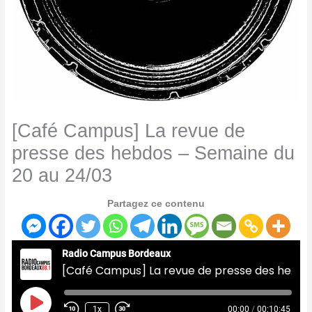
[Café Campus] La revue de
presse des hebdos – Semaine du
20 au 24/03
Partagez ce contenu
Radio Campus Bordeaux
[Café Campus] La revue de presse des hebdos - Semaine du 20 au 24/03
Play
Episode
1x
00:00
/
00:10:45