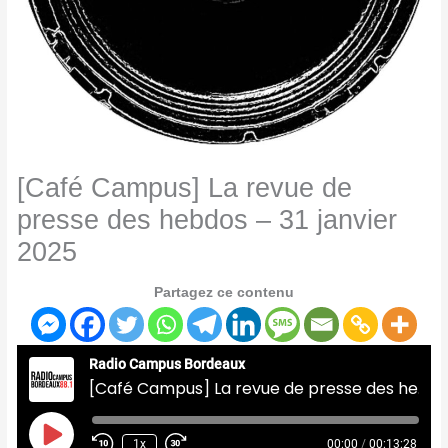
[Café Campus] La revue de
presse des hebdos – 31 janvier
2025
Partagez ce contenu
Radio Campus Bordeaux
[Café Campus] La revue de presse des hebdos - 31 janvier 2025
Play
Episode
1x
00:00
/
00:13:28