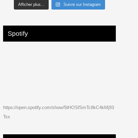
Afficher plus...
Suivre sur Instagram
Spotify
https://open.spotify.com/show/5tHOSfSmTc8kC4kMj93
Tsx