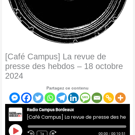
[Café Campus] La revue de
presse des hebdos – 18 octobre
2024
Partagez ce contenu
Radio Campus Bordeaux
[Café Campus] La revue de presse des hebdos - 18 octobre 2024
Play
Episode
1x
00:00
/
00:10:51