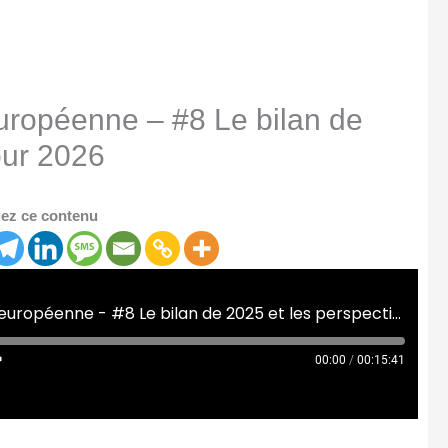
ropéenne – #8 Le bilan de
our 2026
ez ce contenu
[Café Campus] La pause européenne - #8 Le bilan de 2025 et les perspectives pour 2026
00:00
/
00:15:41