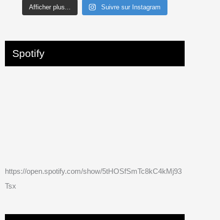
Afficher plus...
Suivre sur Instagram
Spotify
https://open.spotify.com/show/5tHOSfSmTc8kC4kMj93
Tsx