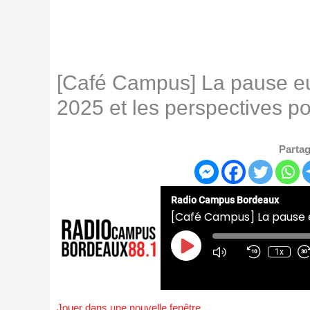
[Café Campus] La pause eu
2025 et les perspectives p
Partag
Radio Campus Bordeaux
Play
Episode
1x
Jouer dans une nouvelle fenêtre